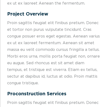
ex ut ex laoreet Aenean the fermentum.
Project Overview
Proin sagittis feugiat elit finibus pretium. Donec
et tortor non purus vulputate tincidunt. Cras
congue posuer eros eget egestas. Aenean varius
ex ut ex laoreet fermentum. Aenean sit amet
massa eu velit commodo cursus fringilla a tellus.
Morbi eros urna, mollis porta feugiat non, ornare
eu augue. Sed rhoncus est sit amet diam
tempus, et tristique est viverra. Etiam ex tellus,
sectur at dapibus id, luctus at odio. Proin mattis
congue tristique.
Proconstruction Services
Proin sagittis feugiat elit finibus pretium. Donec